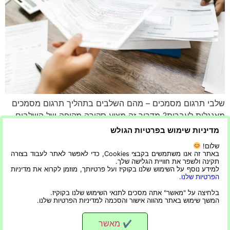
שלבי תרגום מסמכים – מהם השלבים בתהליך תרגום מסמכים
מאנגלית לעברית? מדריך זה מציע סקירה מקיפה של השלבים
הכרוכים בתרגום מסמכים מאנגלית לעברית. מטרתו היא להרוס
מדיניות שימוש בפרטיות הגולש
את תהליך התרגום, ולהדגיש את החשיבות של ידע לשוני, רגישות
שלום!
תרבותית ומומחיות טכנית. הוא מספק טיפים מעשיים לכל מי
באתר זה אנו משתמשים בקבצי Cookies, כדי לאפשר לאתר לעבוד בצורה
תקינה ולשפר את חוויית הגלישה שלך.
שמתחיל במשימה, בין אם הוא מתרגם מקצועי או אדם המבקש
למידע נוסף על השימוש שלנו בקוקיז ועל פרטיותך, מוזמן לקרוא את מדיניות
[…]
הפרטיות שלנו
.
בלחיצה על "מאשר" אתה מסכים לתנאי השימוש שלנו בקוקיז.
הבא
←
המשך שימוש באתר מהווה אישור והסכמה למדיניות הפרטיות שלנו.
מאשר
✔