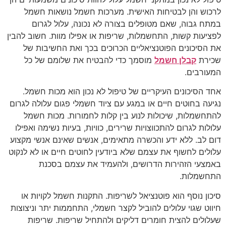
לרכוש והן לבטיחות האישית. מערכות חשמל נושאות חשמל
במתח גבוה, שאם מטופלים בצורה לא נכונה, עלול לגרום
לפציעות קשות, התחשמלות, שריפות או אפילו מוות. חשוב להבין
את הסיכונים הפוטנציאליים הכרוכים בכך ואת החשיבות של
שכירת
קבלן חשמל
מוסמך כדי להבטיח את שלומם של כל
המעורבים.
אחד הסיכונים העיקריים של טיפול לא נכון הוא מכות חשמל.
נגיעה בחוטים חיים או במגע עם ציוד חשמלי פגום עלולה לגרום
להתחשמלות, שיכולות לנוע בין קלות לחמורות. מכות חשמל
עלולות לגרום להתכווצויות שרירים, כוויות, בעיות נשימה ואפילו
דום לב. ללא ידע והכשרה מתאימים, אנשים שאינם אנשי מקצוע
עלולים לחשוף את עצמם שלא ביודעין לחוטים חיים או לא לנקוט
באמצעי הזהירות הדרושים, ולהעמיד את עצמם בסכנת
התחשמלות.
סיכון נוסף הוא פוטנציאל לשריפות. התקנות חשמל לקויות או
חיווט שגוי עלולים להוביל לקצר חשמלי, התחממות יתר וניצוצות
שעלולים להצית חומרים דליקים ולהתחיל שריפות. שריפות