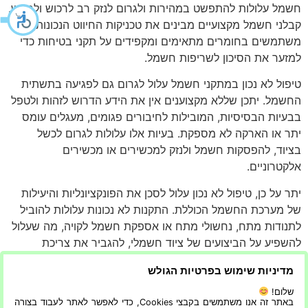
חשמל עלולות להתפשט במהירות ולגרום לנזק רב לרכוש ולרכוש.
קבלני חשמל מקצועיים מבינים את טכניקות החיווט הנכונות,
משתמשים בחומרים מתאימים ומקפידים על תקני בטיחות כדי
למזער את הסיכון לשריפות חשמל.
טיפול לא נכון במתקני חשמל עלול לגרום גם לפגיעה בתשתית
החשמל. יתכן שללא מקצוענים אין את הידע הדרוש לזהות ולטפל
בבעיות הבסיסיות, המובילות לחיבורים פגומים, מעגלים עומס
יתר או הארקה לא מספקת. בעיות אלו עלולות לגרום לכשל
בציוד, להפסקות חשמל ולנזק למכשירים או מכשירים
אלקטרוניים.
יתר על כן, טיפול לא נכון עלול לסכן את הפונקציונליות והיעילות
של מערכת החשמל הכוללת. התקנות לא נכונות עלולות להוביל
לתנודות מתח, נחשולי מתח או אספקת חשמל לקויה, מה שעלול
להשפיע על הביצועים של ציוד חשמלי, להגביר את צריכת
האנרגיה ולגרום לתיקונים או החלפות יקרים.
מדיניות שימוש בפרטיות הגולש
לסיכום, לא כל מתקני החשמל דורשים מומחיות של קבלן
שלום!
חשמל מוסמך. עם זאת, מטעמי בטיחות וחוקיות, מומלץ
באתר זה אנו משתמשים בקבצי Cookies, כדי לאפשר לאתר לעבוד בצורה