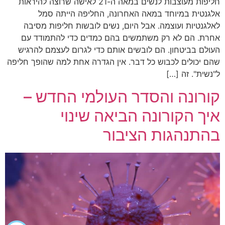
חליפות מעוצבות לנשים במאה ה-21 לאישה שרוצה להיראות
אלגנטית במיוחד במאה האחרונה, החליפה הייתה סמל
לאלגנטיות ועוצמה. אבל היום, נשים לובשות חליפות מסיבה
אחרת. הם לא רק משתמשים בהם כמדים כדי להתמודד עם
העולם בביטחון. הם לובשים אותם כדי לגרום לעצמם להרגיש
שהם יכולים לכבוש כל דבר. אין הגדרה אחת למה שהופך חליפה
ל"נשית". זה […]
קורונה והסדר העולמי החדש –
איך הקורונה הביאה שינוי
בהתנהגות הציבור