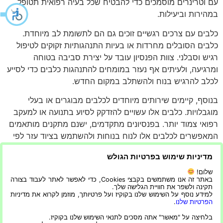
עם וטרינרים מוסמכים כדי להבטיח שכל בעיה רפואית תטופל
במהירות וביעילות.
כלבים עם צרכים רגשיים זוכים גם הם לתשומת לב מיוחדת.
כלבים הסובלים מחרדות או בעיות התנהגותיות זקוקים לטיפול
רגיש וסבלני. צוות הפנסיון עובד על יצירת סביבה בטוחה
ומרגיעה, ולעיתים אף נעזר במומחים להתנהגות כלבים כדי לסייע
לכלב להרגיש בנוח ולהשתלב במקום החדש.
בנוסף, קיימים שירותים מיוחדים לכלבים מבוגרים או בעלי
מוגבלויות. כלבים אלו עשויים להזדקק לסיוע בתנועה או למעקב
רפואי צמוד יותר. בפנסיונים מתקדמים, ישנם מתקנים מותאמים
המאפשרים לכלבים אלו לנוח בנוחות ולהשתמש בציוד עזר לפי
הצורך, תוך שמירה על כבודם ורווחתם.
מדיניות שימוש בפרטיות הגולש
בפנסיונים לכלבים בישראל ניתן למצוא מגוון רחב של
שלום!
שירותים איכותיים לכלבים. חקירת השירותים המוצעים
באתר זה אנו משתמשים בקבצי Cookies, כדי לאפשר לאתר לעבוד בצורה
תקינה ולשפר את חוויית הגלישה שלך.
ובחירת הפנסיון הנכון יכולות להבטיח שגם בזמן שאתה נהנה
למידע נוסף על השימוש שלנו בקוקיז ועל פרטיותך, מוזמן לקרוא את מדיניות
מחופשה – כלבך יקבל את הטיפול הטוב ביותר. ודא שהפנסיון
הפרטיות שלנו
.
שאתה בוחר מעניק לכלבך את השירותים הכי הולמים לצרכיו
בלחיצה על "מאשר" אתה מסכים לתנאי השימוש שלנו בקוקיז.